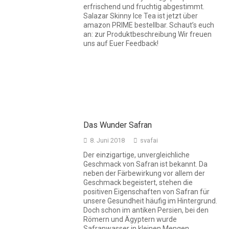
erfrischend und fruchtig abgestimmt.
Salazar Skinny Ice Tea ist jetzt über
amazon PRIME bestellbar. Schaut’s euch
an: zur Produktbeschreibung Wir freuen
uns auf Euer Feedback!
Das Wunder Safran
8. Juni 2018
svafai
Der einzigartige, unvergleichliche
Geschmack von Safran ist bekannt. Da
neben der Färbewirkung vor allem der
Geschmack begeistert, stehen die
positiven Eigenschaften von Safran für
unsere Gesundheit häufig im Hintergrund.
Doch schon im antiken Persien, bei den
Römern und Ägyptern wurde
Safranwasser in kleinen Mengen