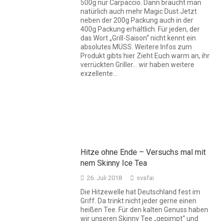
500g nur Carpaccio. Dann braucht man
natürlich auch mehr Magic Dust.Jetzt
neben der 200g Packung auch in der
400g Packung erhältlich. Für jeden, der
das Wort „Grill-Saison“ nicht kennt ein
absolutes MUSS. Weitere Infos zum
Produkt gibts hier Zieht Euch warm an, ihr
verrückten Griller… wir haben weitere
exzellente…
Hitze ohne Ende – Versuchs mal mit
nem Skinny Ice Tea
26. Juli 2018
svafai
Die Hitzewelle hat Deutschland fest im
Griff. Da trinkt nicht jeder gerne einen
heißen Tee. Für den kalten Genuss haben
wir unseren Skinny Tee „gepimpt“ und