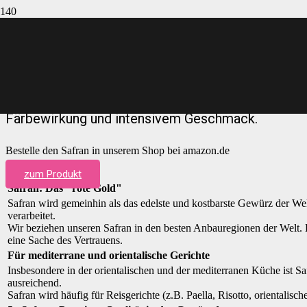
Safran 5g
5 Gramm Safranfäden in feinster Qualität (Spitzenk
Färbewirkung und intensivem Geschmack.
Bestelle den Safran in unserem Shop bei amazon.de
zum Produkt
Safran: Das "rote Gold"
Safran wird gemeinhin als das edelste und kostbarste Gewürz der Wel
verarbeitet.
Wir beziehen unseren Safran in den besten Anbauregionen der Welt. D
eine Sache des Vertrauens.
Für mediterrane und orientalische Gerichte
Insbesondere in der orientalischen und der mediterranen Küche ist 
ausreichend.
Safran wird häufig für Reisgerichte (z.B. Paella, Risotto, orientali