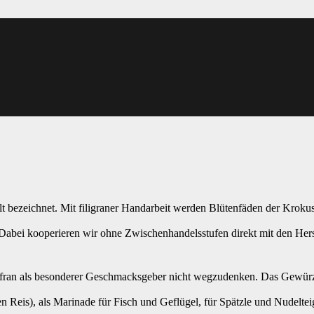
ategorie 1) mit starker
t bezeichnet. Mit filigraner Handarbeit werden Blütenfäden der Kroku
abei kooperieren wir ohne Zwischenhandelsstufen direkt mit den Herste
Safran als besonderer Geschmacksgeber nicht wegzudenken. Das Gewürz 
schen Reis), als Marinade für Fisch und Geflügel, für Spätzle und Nudel