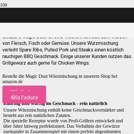
Magic Dust
Salazar‘s
Magic Dust ist eine Trockenmarinade zum Würzen
von Fleisch, Fisch oder Gemüse. Unsere Würzmischung
verleiht Spare Ribs, Pulled Pork und Steaks einen köstlich
rauchigen BBQ Geschmack. Einige unserer Kunden nutzen das
Grillgewürz auch gerne für Chicken Wings.
Bestelle die Magic Dust Würzmischung in unserem Shop bei
amazon.de
200g Packung
400g Packung
Rauchig und würzig im Geschmack - rein natürlich
Unsere Würzmischung enthält keine Geschmacksverstärker und
besteht aus rein natürlichen Zutaten.
Die spezielle Rezeptur wurde von Profi-Grillern entwickelt und
über Jahre hinweg perfektioniert. Das Verhältnis der Gewürze
zueinander in Zusammenspiel mit einem perfekt abgestimmten