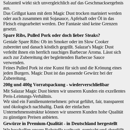
Salzanteil wirkt sich unvergleichlich auf das Geschmacksergebnis
aus.
Das Grillgut kann mit dem Magic Dust trocken mariniert werden
oder auch zusammen mit Sojasauce, Apfelsaft oder Öl in das
Fleisch eingearbeitet werden. Der Fantasie sind keine Grenzen
gesetzt.
Spare Ribs, Pulled Pork oder doch lieber Steaks?
Geniale Spare Ribs: Ob im Smoker oder im Slow Cooker
zubereitet und danach köstlich gegrillt. Salazar's Magic Dust
verleiht ihnen ein herrlich rauchiges Barbecue Aroma. Lässt sich
auch zur Zubereitung der begleitenden Barbecue Sauce
verwenden.
Feines Pulled Pork ist eine Kunst für sich und die Krönung eines
jeden Burgers. Magic Dust ist das passende Gewürz bei der
Zubereitung.
200g und 400g Vorratspackung - wiederverschließbar
Mit Salazar Magic Dust bieten wir unseren Kunden ein exzellentes
Preis-Leistungs-Verhältnis.
Wir sind ein Familienunternehmen: privat geführt, fair, transparent
und ökologisch nachhaltig. Dank der einfachen
Unternehmensstruktur können wir unseren Kunden hohe Qualität
zu günstigen Preisen anbieten.
Gewürze in Premium-Qualität - in Deutschland hergestellt
Wir beschaffen unsere Rohstoffe weltweit, gemischt und abgefüllt