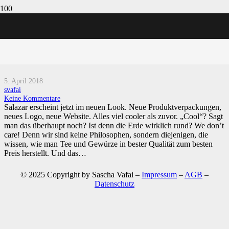
Unternehmen
Hello Mr. Salazar.
5. April 2018
svafai
Keine Kommentare
Salazar erscheint jetzt im neuen Look. Neue Produktverpackungen,
neues Logo, neue Website. Alles viel cooler als zuvor. „Cool“? Sagt
man das überhaupt noch? Ist denn die Erde wirklich rund? We don’t
care! Denn wir sind keine Philosophen, sondern diejenigen, die
wissen, wie man Tee und Gewürze in bester Qualität zum besten
Preis herstellt. Und das…
© 2025 Copyright by Sascha Vafai –
Impressum
–
AGB
–
Datenschutz